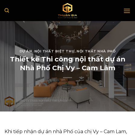
Skip
to
content
DỰ ÁN
,
NỘI THẤT BIỆT THỰ
,
NỘI THẤT NHÀ PHỐ
Thiết kế Thi công nội thất dự án
Nhà Phố Chị Vy – Cam Lâm
Khi tiếp nhận dự án nhà Phố của chị Vy – Cam Lam,