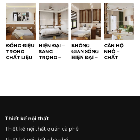
khi được
từ một trải
TRÚC –
– TỐI GIẢN
thiết kế
nghiệm
KHÁC BIỆT
MÀ TINH TẾ
đúng cách
đúng
TỪ TỪNG
ĐƯỜNG
NÉT
ĐỒNG ĐIỆU
HIỆN ĐẠI –
𝐊𝐇Ô𝐍𝐆
CĂN HỘ
TRONG
SANG
𝐆𝐈𝐀𝐍 𝐒Ố𝐍𝐆
NHỎ –
CHẤT LIỆU
TRỌNG –
𝐇𝐈Ệ𝐍 ĐẠ𝐈 –
CHẤT
& MÀU SẮC
ẤM CÚNG:
𝐓Ố𝐈 𝐆𝐈Ả𝐍
SỐNG LỚN
TUYỆT TÁC
𝐍𝐇Ư𝐍𝐆 𝐕Ẫ𝐍
NỘI THẤT
ĐẲ𝐍𝐆 𝐂Ấ𝐏
NHÀ PHỐ
TỪ THUẬN
GIA GROUP
Thiết kế nội thất
Thiết kế nội thất quán cà phê
Thiết kế nội thất nhà phố