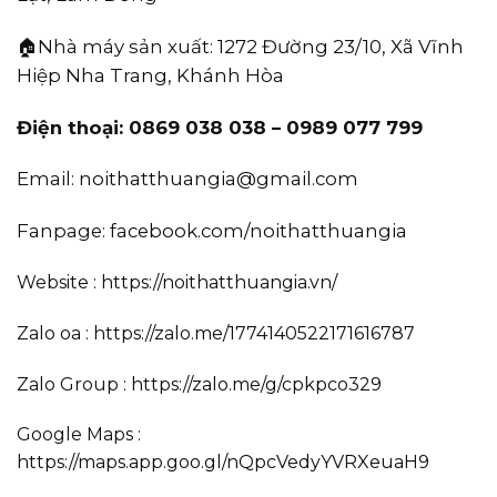
🏠Nhà máy sản xuất:
1272 Đường 23/10, Xã Vĩnh
Hiệp Nha Trang, Khánh Hòa
Điện thoại: 0869 038 038 – 0989 077 799
Email:
noithatthuangia@gmail.com
Fanpage:
facebook.com/noithatthuangia
Website :
https://noithatthuangia.vn/
Zalo oa :
https://zalo.me/1774140522171616787
Zalo Group :
https://zalo.me/g/cpkpco329
Google Maps :
https://maps.app.goo.gl/nQpcVedyYVRXeuaH9