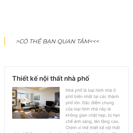
>CÓ THỂ BẠN QUAN TÂM<<<