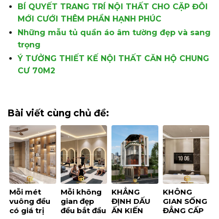
BÍ QUYẾT TRANG TRÍ NỘI THẤT CHO CẶP ĐÔI
MỚI CƯỚI THÊM PHẦN HẠNH PHÚC
Những mẫu tủ quần áo âm tường đẹp và sang
trọng
Ý TƯỞNG THIẾT KẾ NỘI THẤT CĂN HỘ CHUNG
CƯ 70M2
Bài viết cùng chủ đề:
Mỗi mét
Mỗi không
KHẲNG
KHÔNG
vuông đều
gian đẹp
ĐỊNH DẤU
GIAN SỐNG
có giá trị
đều bắt đầu
ẤN KIẾN
ĐẲNG CẤP