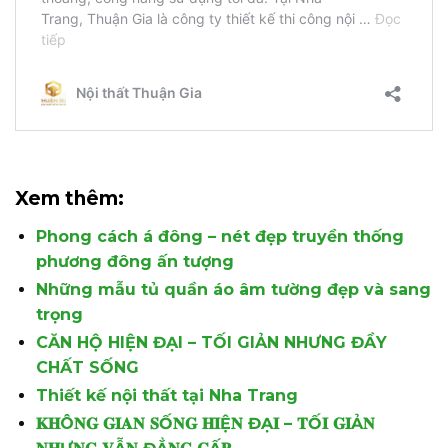
Xem thêm:
Phong cách á đông – nét đẹp truyền thống
phương đông ấn tượng
Những mẫu tủ quần áo âm tường đẹp và sang
trọng
CĂN HỘ HIỆN ĐẠI – TỐI GIẢN NHƯNG ĐẦY
CHẤT SỐNG
Thiết kế nội thất tại Nha Trang
𝐊𝐇Ô𝐍𝐆 𝐆𝐈𝐀𝐍 𝐒Ố𝐍𝐆 𝐇𝐈Ệ𝐍 ĐẠ𝐈 – 𝐓Ố𝐈 𝐆𝐈Ả𝐍