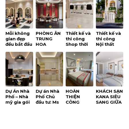
Mỗi không
PHÒNG ĂN
Thiết kế và
Thiết kế và
gian đẹp
TRUNG
thi công
thi công
đều bắt đầu
HOA
Shop thời
Nội thất
từ một trải
ĐƯƠNG ĐẠI
trang trọn
Nhà Phố –
nghiệm
– NƠI GẦN
gói tại Nha
MR HIẾU
đúng
GŨI GIA
Trang
ĐÌNH,
NÂNG TẦM
ĐẲNG CẤP
KHÔNG
GIAN
Dự Án Nhà
Dự án Nhà
HOÀN
KHÁCH SẠN
Phố – Nhà
Phố Chủ
THIỆN
KANA SIÊU
mỹ gia gói
đầu tư: Ms
CÔNG
SANG GIỮA
8, chị
Tuyết Mai
TRÌNH THI
LÒNG
Thành
CÔNG
THÀNH
KHÁCH SẠN
PHỐ NHA
KANA 03
TRANG