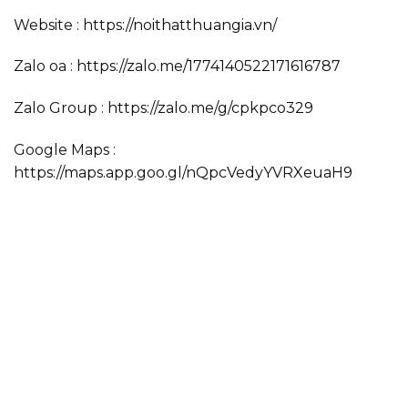
Website :
https://noithatthuangia.vn/
Zalo oa :
https://zalo.me/1774140522171616787
Zalo Group :
https://zalo.me/g/cpkpco329
Google Maps :
https://maps.app.goo.gl/nQpcVedyYVRXeuaH9